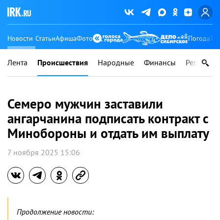
Новости
Статьи
Афиша
Фото
Погода
Ту
Лента
Происшествия
Народные
Финансы
Регионы
Семеро мужчин заставили
ангарчанина подписать контракт с
Минобороны и отдать им выплату
7 ноября 2025 15:06
Продолжение новости: