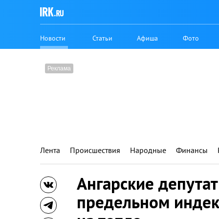
Новости
Статьи
Афиша
Фото
Лента
Происшествия
Народные
Финансы
Ангарские депута
предельном индек