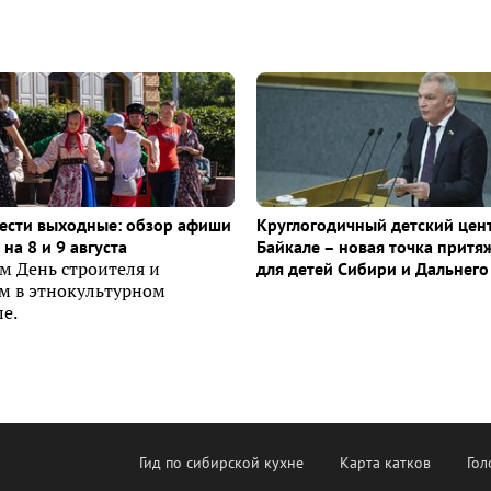
ести выходные: обзор афиши
Круглогодичный детский цен
на 8 и 9 августа
Байкале – новая точка притя
м День строителя и
для детей Сибири и Дальнего
ем в этнокультурном
е.
Гид по сибирской кухне
Карта катков
Гол