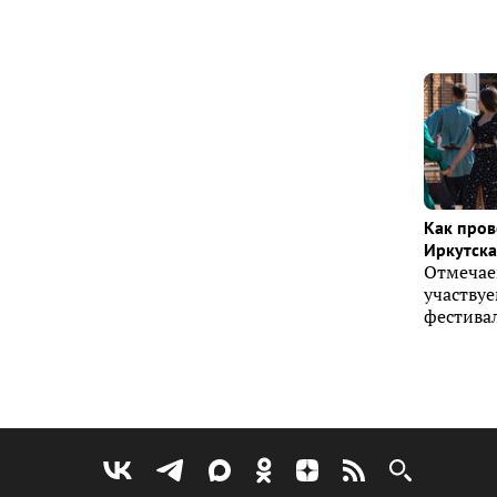
Как пров
Иркутска 
Отмечае
участву
фестивал