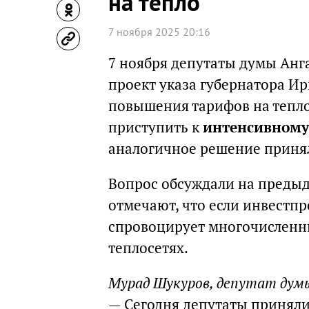
на тепло
7 ноября 2025 20:16
7 ноября депутаты думы Анг
проект указа губернатора Ир
повышения тарифов на тепло
приступить к
интенсивному
аналогичное решение принял
Вопрос обсуждали на преды
отмечают, что если инвестпр
спровоцирует многочисленн
теплосетях.
Мурад Шукуров, депутат дум
— Сегодня депутаты приняли