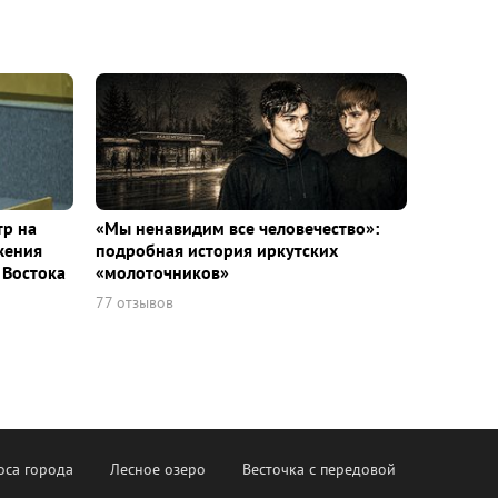
тр на
«Мы ненавидим все человечество»:
жения
подробная история иркутских
 Востока
«молоточников»
77 отзывов
оса города
Лесное озеро
Весточка с передовой