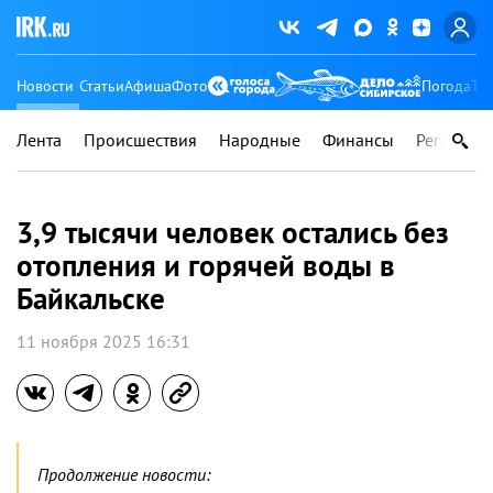
Новости
Статьи
Афиша
Фото
Погода
Ту
Лента
Происшествия
Народные
Финансы
Регионы
3,9 тысячи человек остались без
отопления и горячей воды в
Байкальске
11 ноября 2025 16:31
Продолжение новости: