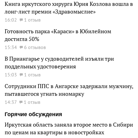
Книга иркутского хирурга Юрия Козлова вошла в
лонг-лист премии «Здравомыслие»
16:02
1 отзыв
Готовность парка «Караси» в Юбилейном
достигла 50%
15:34
6 отзывов
В Приангарье у судоводителей изъяли три
поддельных удостоверения
15:03
1 отзыв
Сотрудники ППС в Ангарске задержали мужчину,
пытавшегося угнать иномарку
14:37
1 отзыв
Горячие обсуждения
Иркутская область заняла второе место в Сибири
по ценам на квартиры в новостройках