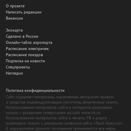
О проекте
Написать редакции
Вакансии
Экокарта
Сделано в России
Онлайн-табло аэропорта
Расписание электричек
Расписание поездов
Подписка на новости
Спецпроекты
Наглядно
Политика конфиденциальности
Сайт содержит материалы, охраняемые авторским правом,
и средства индивидуализации (логотипы, фирменные знаки).
Использование материалов сайта в интернете разрешено
только с указанием гиперссылки на сайт www.irk.ru.
Использование материалов сайта в печати, ТВ и радио
разрешено только с указанием названия сайта «Твой Иркутск».
К нарушителям данного положения применяются все меры,