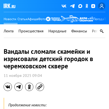
Новости
Статьи
Афиша
Фото
Погода
Ту
Лента
Происшествия
Народные
Финансы
Регионы
Вандалы сломали скамейки и
изрисовали детский городок в
черемховском сквере
11 ноября 2025 09:04
Продолжение новости: