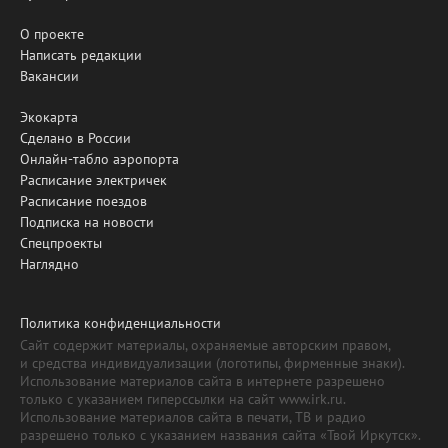
О проекте
Написать редакции
Вакансии
Экокарта
Сделано в России
Онлайн-табло аэропорта
Расписание электричек
Расписание поездов
Подписка на новости
Спецпроекты
Наглядно
Политика конфиденциальности
Сайт содержит материалы, охраняемые авторским правом,
и средства индивидуализации (логотипы, фирменные знаки).
Использование материалов сайта в интернете разрешено
только с указанием гиперссылки на сайт www.irk.ru.
Использование материалов сайта в печати, ТВ и радио
разрешено только с указанием названия сайта «Твой Иркутск».