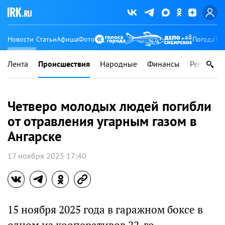
Новости
Статьи
Афиша
Фото
Погода
Ту
Лента
Происшествия
Народные
Финансы
Регионы
Четверо молодых людей погибли
от отравления угарным газом в
Ангарске
17 ноября 2025 17:40
15 ноября 2025 года в гаражном боксе в