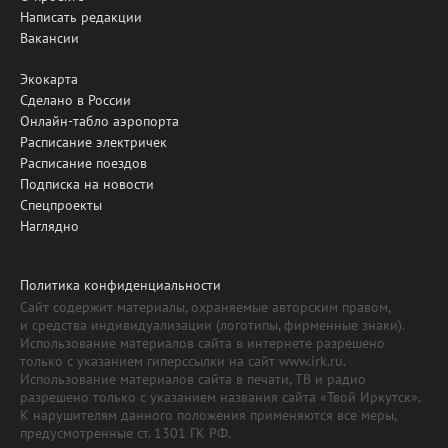
Написать редакции
Вакансии
Экокарта
Сделано в России
Онлайн-табло аэропорта
Расписание электричек
Расписание поездов
Подписка на новости
Спецпроекты
Наглядно
Политика конфиденциальности
Сайт содержит материалы, охраняемые авторским правом,
и средства индивидуализации (логотипы, фирменные знаки).
Использование материалов сайта в интернете разрешено
только с указанием гиперссылки на сайт www.irk.ru.
Использование материалов сайта в печати, ТВ и радио
разрешено только с указанием названия сайта «Твой Иркутск».
К нарушителям данного положения применяются все меры,
предусмотренные ст. 1301 ГК РФ.