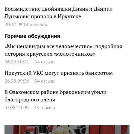
Восьмилетние двойняшки Диана и Даниил
Луньковы пропали в Иркутске
20:37
14 отзывов
Горячие обсуждения
«Мы ненавидим все человечество»: подробная
история иркутских «молоточников»
06.08 10:21
84 отзыва
Иркутский УКС могут признать банкротом
06.08 09:36
34 отзыва
В Ольхонском районе браконьеры убили
благородного оленя
07.08 10:09
33 отзыва