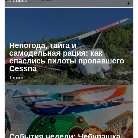
3 отзыва
Непогода, тайга и
самодельная рация: как
спаслись пилоты пропавшего
Cessna
1 отзыв
События недели: Чебурашка,