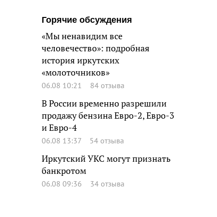
Горячие обсуждения
«Мы ненавидим все
человечество»: подробная
история иркутских
«молоточников»
06.08 10:21
84 отзыва
В России временно разрешили
продажу бензина Евро-2, Евро-3
и Евро-4
06.08 13:37
54 отзыва
Иркутский УКС могут признать
банкротом
06.08 09:36
34 отзыва