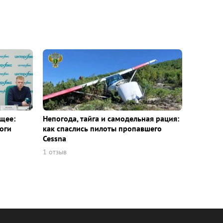
щее:
Непогода, тайга и самодельная рация:
оги
как спаслись пилоты пропавшего
Cessna
1 отзыв