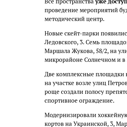
Все пространства
уже досту
проведение мероприятий буд
методический центр.
Новые скейт-парки появилис
Ледовского, 3. Семь площадо
Маршала Жукова, 58/2, на ул
микрорайоне Солнечном и в 
Две комплексные площадки в
на участке возле улиц Петро
роще создали полосу препятс
спортивное ограждение.
Модернизировали хоккейную
кортов на Украинской, 3, Мар