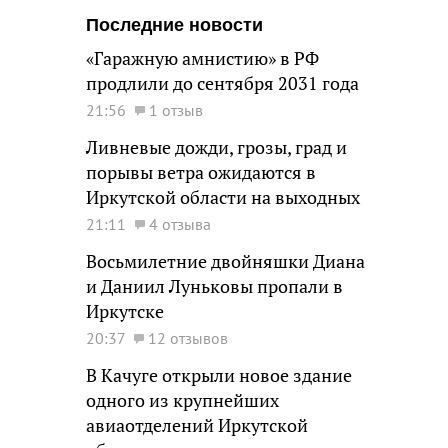
Последние новости
«Гаражную амнистию» в РФ
продлили до сентября 2031 года
21:56
1 отзыв
Ливневые дожди, грозы, град и
порывы ветра ожидаются в
Иркутской области на выходных
21:11
4 отзыва
Восьмилетние двойняшки Диана
и Даниил Луньковы пропали в
Иркутске
20:37
12 отзывов
В Качуге открыли новое здание
одного из крупнейших
авиаотделений Иркутской