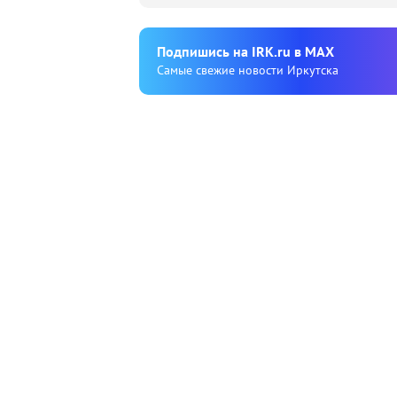
Подпишиcь на IRK.ru в MAX
Cамые свежие новости Иркутска