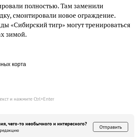
ировали полностью. Там заменили
ку, смонтировали новое ограждение.
ды «Сибирский тигр» могут тренироваться
ах зимой.
йных корта
текст и нажмите
Ctrl
+
Enter
ия, чего-то необычного и интересного?
Отправить
 редакцию