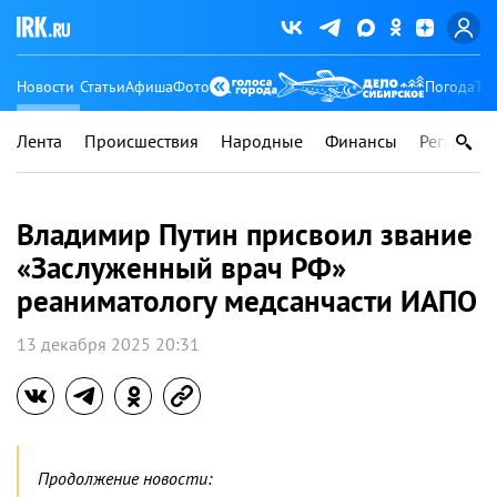
Новости
Статьи
Афиша
Фото
Погода
Ту
Лента
Происшествия
Народные
Финансы
Регионы
Владимир Путин присвоил звание
«Заслуженный врач РФ»
реаниматологу медсанчасти ИАПО
13 декабря 2025 20:31
Продолжение новости: