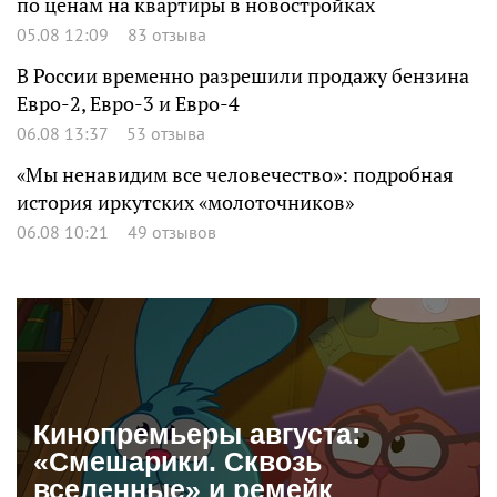
по ценам на квартиры в новостройках
05.08 12:09
83 отзыва
В России временно разрешили продажу бензина
Евро-2, Евро-3 и Евро-4
06.08 13:37
53 отзыва
«Мы ненавидим все человечество»: подробная
история иркутских «молоточников»
06.08 10:21
49 отзывов
Кинопремьеры августа:
«Смешарики. Сквозь
вселенные» и ремейк