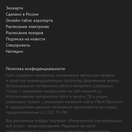
Экокарта
Сделано в России
Онлайн-табло аэропорта
Расписание электричек
Расписание поездов
Подписка на новости
Спецпроекты
Наглядно
Политика конфиденциальности
Сайт содержит материалы, охраняемые авторским правом,
и средства индивидуализации (логотипы, фирменные знаки).
Использование материалов сайта в интернете разрешено
только с указанием гиперссылки на сайт www.irk.ru.
Использование материалов сайта в печати, ТВ и радио
разрешено только с указанием названия сайта «Твой Иркутск».
К нарушителям данного положения применяются все меры,
предусмотренные ст. 1301 ГК РФ.
Все рекламные товары подлежат обязательной сертификации,
все услуги - лицензированию. Редакция не несет
ответственности за содержание рекламных материалов.