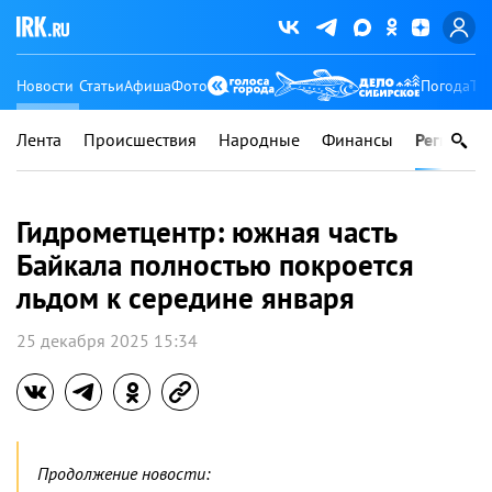
Новости
Статьи
Афиша
Фото
Погода
Ту
Лента
Происшествия
Народные
Финансы
Регионы
Гидрометцентр: южная часть
Байкала полностью покроется
льдом к середине января
25 декабря 2025 15:34
Продолжение новости: