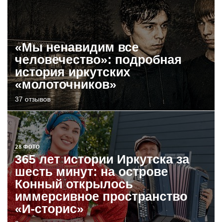
«Мы ненавидим все
человечество»: подробная
история иркутских
«молоточников»
37 отзывов
28 ФОТО
365 лет истории Иркутска за
шесть минут: на острове
Конный открылось
иммерсивное пространство
«И-сторис»