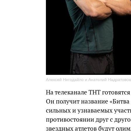
Алексей Негодайло и Анатолий Надратовск
На телеканале ТНТ готовятся
Он получит название «Битва 
сильных и узнаваемых участ
противостоянии друг с друг
звездных атлетов будут оли