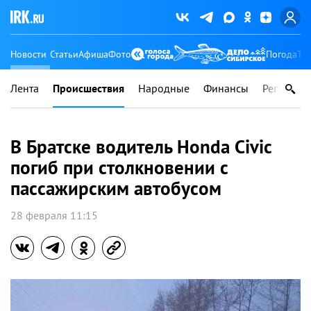
Новости
Статьи
Афиша
Фото
Погода
Ту
Лента
Происшествия
Народные
Финансы
Регионы
В Братске водитель Honda Civic
погиб при столкновении с
пассажирским автобусом
28 февраля 11:15