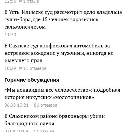
12:56
1 отзыв
В Усть-Илимске суд рассмотрит дело владельца
суши-бара, где 15 человек заразились
сальмонеллезом
11:20
В Саянске суд конфисковал автомобиль за
нетрезвое вождение у мужчины, никогда не
имевшего прав
10:29
11 отзывов
Горячие обсуждения
«Мы ненавидим все человечество»: подробная
история иркутских «молоточников»
06.08 10:21
86 отзывов
В Ольхонском районе браконьеры убили
благородного оленя
07.08 10:09
33 отзыва