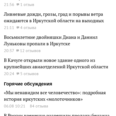
21:56
1 отзыв
Ливневые дожди, грозы, град и порывы ветра
ожидаются в Иркутской области на выходных
21:11
4 отзыва
Восьмилетние двойняшки Диана и Даниил
Луньковы пропали в Иркутске
20:37
12 отзывов
В Качуге открыли новое здание одного из
крупнейших авиаотделений Иркутской области
20:24
5 отзывов
Горячие обсуждения
«Мы ненавидим все человечество»: подробная
история иркутских «молоточников»
06.08 10:21
84 отзыва
В России временно разрешили продажу бензина