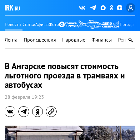
Новости
Статьи
Афиша
Фото
Погода
Ту
Лента
Происшествия
Народные
Финансы
Регионы
В Ангарске повысят стоимость
льготного проезда в трамваях и
автобусах
28 февраля 19:23