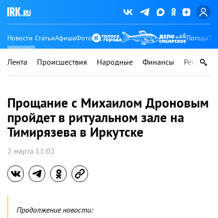
Новости
Статьи
Афиша
Фото
Погода
Ту
Лента
Происшествия
Народные
Финансы
Регионы
Прощание с Михаилом Дроновым
пройдет в ритуальном зале на
Тимирязева в Иркутске
2 марта 11:02
Продолжение новости: