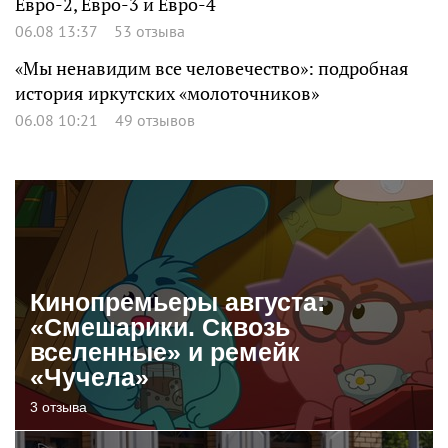
Евро-2, Евро-3 и Евро-4
06.08 13:37
53 отзыва
«Мы ненавидим все человечество»: подробная
история иркутских «молоточников»
06.08 10:21
49 отзывов
Кинопремьеры августа:
«Смешарики. Сквозь
вселенные» и ремейк
«Чучела»
3 отзыва