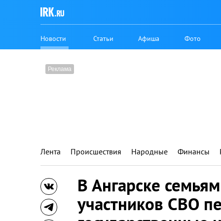
Новости
Статьи
Афиша
Фото
Лента
Происшествия
Народные
Финансы
В Ангарске семья
участников СВО п