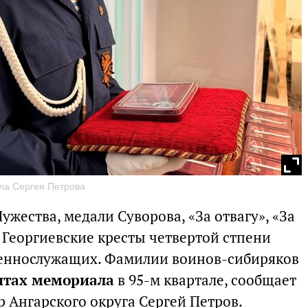
ала Сергея Петрова
ужества, медали Суворова, «За отвагу», «За
 Георгиевские кресты четвертой стпени
еннослужащих. Фамилии воинов-сибиряков
итах мемориала
в 95-м квартале, сообщает
р Ангарского округа Сергей Петров.