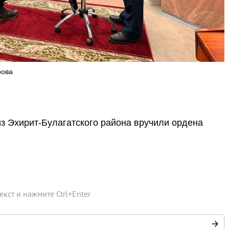
рова
з Эхирит-Булагатского района вручили ордена
текст и нажмите
Ctrl
+
Enter