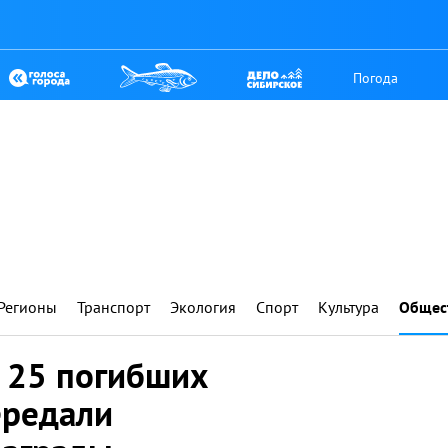
Погода
Регионы
Транспорт
Экология
Спорт
Культура
Общес
м 25 погибших
ередали