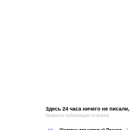
Здесь 24 часа ничего не писал
правила публикации отзывов
Шаляпин тот который Прохор
3