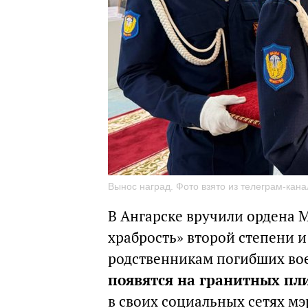
Вынос наград. Фото взято из телеграм-кан
В Ангарске вручили ордена М
храбрость» второй степени и
родственникам погибших во
появятся на гранитных пл
в своих социальных сетях мэ