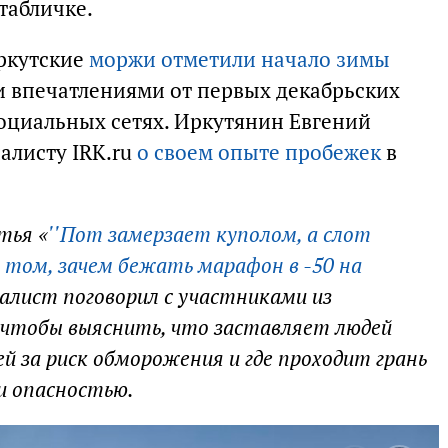
табличке.
иркутские
моржи отметили начало зимы
и впечатлениями от первых декабрьских
социальных сетях. Иркутянин Евгений
алисту IRK.ru
о своем опыте пробежек
в
тья «
''Пот замерзает куполом, а слот
 том, зачем бежать марафон в -50 на
налист поговорил с участниками из
 чтобы выяснить, что заставляет людей
й за риск обморожения и где проходит грань
и опасностью.