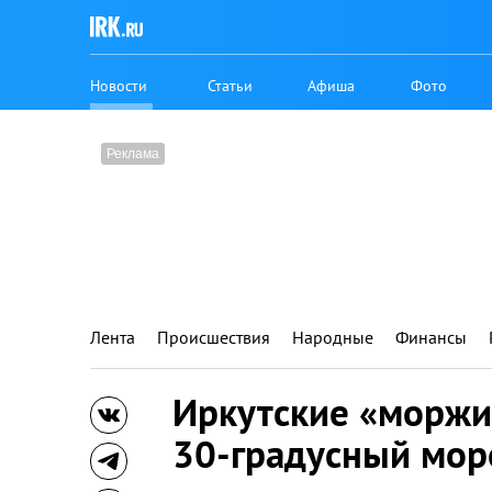
Новости
Статьи
Афиша
Фото
Лента
Происшествия
Народные
Финансы
Иркутские «моржи»
30-градусный мор