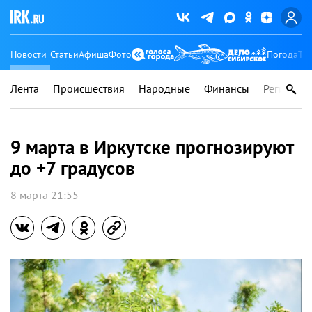
Новости
Статьи
Афиша
Фото
Погода
Ту
Лента
Происшествия
Народные
Финансы
Регионы
9 марта в Иркутске прогнозируют
до +7 градусов
8 марта 21:55