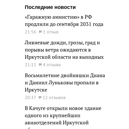
Последние новости
«Гаражную амнистию» в РФ
продлили до сентября 2031 года
21:56
1 отзыв
Ливневые дожди, грозы, град и
порывы ветра ожидаются в
Иркутской области на выходных
21:11
4 отзыва
Восьмилетние двойняшки Диана
и Даниил Луньковы пропали в
Иркутске
20:37
12 отзывов
В Качуге открыли новое здание
одного из крупнейших
авиаотделений Иркутской