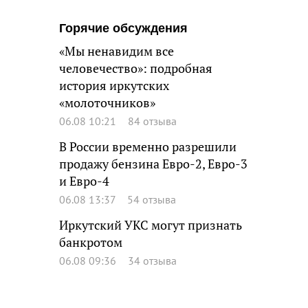
Горячие обсуждения
«Мы ненавидим все
человечество»: подробная
история иркутских
«молоточников»
06.08 10:21
84 отзыва
В России временно разрешили
продажу бензина Евро-2, Евро-3
и Евро-4
06.08 13:37
54 отзыва
Иркутский УКС могут признать
банкротом
06.08 09:36
34 отзыва