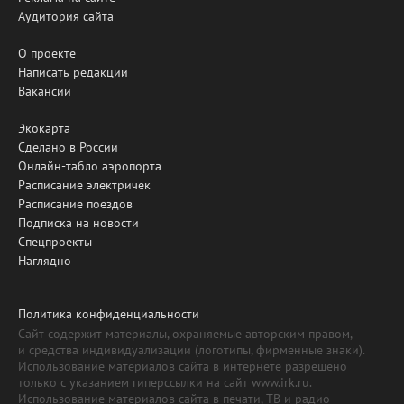
Аудитория сайта
О проекте
Написать редакции
Вакансии
Экокарта
Сделано в России
Онлайн-табло аэропорта
Расписание электричек
Расписание поездов
Подписка на новости
Спецпроекты
Наглядно
Политика конфиденциальности
Сайт содержит материалы, охраняемые авторским правом,
и средства индивидуализации (логотипы, фирменные знаки).
Использование материалов сайта в интернете разрешено
только с указанием гиперссылки на сайт www.irk.ru.
Использование материалов сайта в печати, ТВ и радио