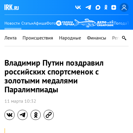
Новости
Статьи
Афиша
Фото
Погода
Ту
Лента
Происшествия
Народные
Финансы
Регионы
Владимир Путин поздравил
российских спортсменок с
золотыми медалями
Паралимпиады
11 марта 10:32