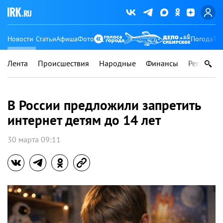
Новости
Статьи
Афиша
Фото
Погода
Ту
Лента
Происшествия
Народные
Финансы
Регионы
В России предложили запретить
интернет детям до 14 лет
30 марта 09:11