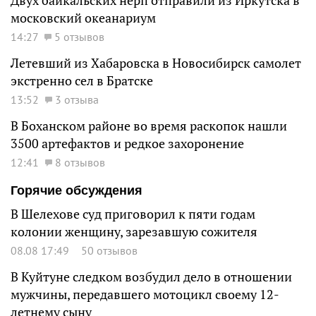
Двух байкальских нерп отправили из Иркутска в
московский океанариум
14:27
5 отзывов
Летевший из Хабаровска в Новосибирск самолет
экстренно сел в Братске
13:52
3 отзыва
В Боханском районе во время раскопок нашли
3500 артефактов и редкое захоронение
12:41
8 отзывов
Горячие обсуждения
В Шелехове суд приговорил к пяти годам
колонии женщину, зарезавшую сожителя
08.08 17:49
50 отзывов
В Куйтуне следком возбудил дело в отношении
мужчины, передавшего мотоцикл своему 12-
летнему сыну