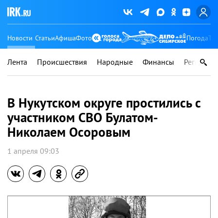
Новости
Статьи
Афиша
Фото
Погода
Ту
Лента
Происшествия
Народные
Финансы
Регионы
В Нукутском округе простились с
участником СВО Булатом-
Николаем Осоровым
1 апреля 09:03