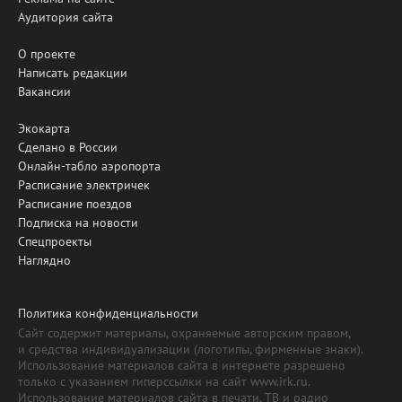
Аудитория сайта
О проекте
Написать редакции
Вакансии
Экокарта
Сделано в России
Онлайн-табло аэропорта
Расписание электричек
Расписание поездов
Подписка на новости
Спецпроекты
Наглядно
Политика конфиденциальности
Сайт содержит материалы, охраняемые авторским правом,
и средства индивидуализации (логотипы, фирменные знаки).
Использование материалов сайта в интернете разрешено
только с указанием гиперссылки на сайт www.irk.ru.
Использование материалов сайта в печати, ТВ и радио