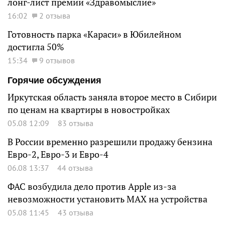
лонг-лист премии «Здравомыслие»
16:02
2 отзыва
Готовность парка «Караси» в Юбилейном
достигла 50%
15:34
9 отзывов
Горячие обсуждения
Иркутская область заняла второе место в Сибири
по ценам на квартиры в новостройках
05.08 12:09
83 отзыва
В России временно разрешили продажу бензина
Евро-2, Евро-3 и Евро-4
06.08 13:37
44 отзыва
ФАС возбудила дело против Apple из-за
невозможности установить MAX на устройства
05.08 11:45
43 отзыва