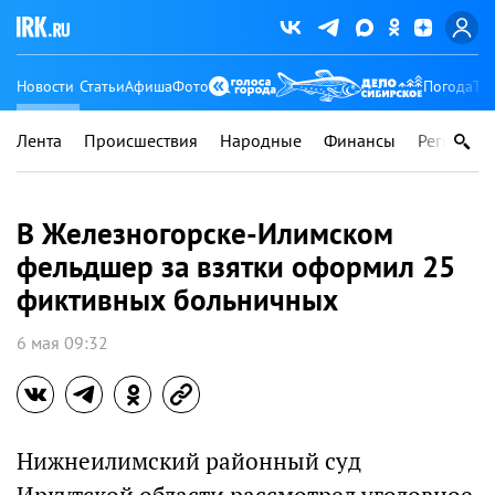
Новости
Статьи
Афиша
Фото
Погода
Ту
Лента
Происшествия
Народные
Финансы
Регионы
В Железногорске-Илимском
фельдшер за взятки оформил 25
фиктивных больничных
6 мая 09:32
Нижнеилимский районный суд