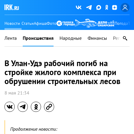
Новости
Статьи
Афиша
Фото
Погода
Ту
Лента
Происшествия
Народные
Финансы
Регионы
В Улан-Удэ рабочий погиб на
стройке жилого комплекса при
обрушении строительных лесов
8 мая 21:34
Продолжение новости: