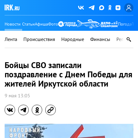
Новости
Статьи
Афиша
Фото
Погода
Ту
Лента
Происшествия
Народные
Финансы
Регионы
Бойцы СВО записали
поздравление с Днем Победы для
жителей Иркутской области
9 мая 13:05