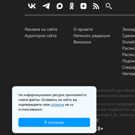
Реклама на сайте
О проекте
Экока
Аудитория сайта
Написать редакции
Сделан
Вакансии
Онлай
Распис
Распи
Подпи
Спецп
Нагля
Все рекламные товары подлежат обязательной сертификац
На информационном ресурсе применяются
изготовлена и размещена на основе материалов, предос
cookie-файлы. Оставаясь на сайте, вы
На сайте www.irk.ru размещаются в том числе и материа
подтверждаете свое
согласие
на их
от 29 октября 2018 г., выдан Федеральной службой по 
использование.
ООО «Ирк.ру». Главный редактор — Павлова С.В., Электр
Телефон редакции:
+7 (3952) 48-88-50
Я согласен
18+
© 2003–2026 IRK.ru Твой Иркутск