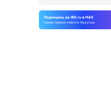
Подпишиcь на IRK.ru в MAX
Cамые свежие новости Иркутска