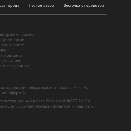
оса города
Лесное озеро
Весточка с передовой
авторским правом,
ы, фирменные
а в интернете
ылки
риалов сайта
с указанием
шителям данного
и за содержание рекламных материалов. Реклама
чной офертой.
") (регистрационный номер СМИ ИА № ФС77-74154
никаций) с соответствующей пометкой. Учредитель —