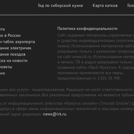
Гид по сибирской кухне
Карта катков
Гол
Политика конфиденциальности
рта
Сайт содержит материалы, охраняемые 
о в России
и средства индивидуализации (логотип
н-табло аэропорта
знаки). Использование материалов сайт
ание электричек
разрешено только с указанием гиперсс
сание поездов
на сайт www.irk.ru. Использование мате
ска на новости
в печати, ТВ и радио разрешено только 
роекты
названия сайта «Твой Иркутск». К нару
положения применяются все меры,
дно
предусмотренные ст. 1301 ГК РФ.
ии, все услуги - лицензированию. Редакция не несет ответственност
тавленных заказчиком. Все рекламные предложения не являются публи
лы от информационного агентства «Иркутск онлайн» ("Irkutsk Online
надзору в сфере связи, информационных технологий и массовых комму
онный адрес редакции:
news@irk.ru
.