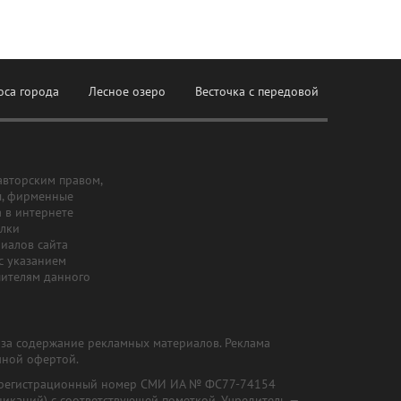
оса города
Лесное озеро
Весточка с передовой
авторским правом,
ы, фирменные
а в интернете
ылки
риалов сайта
с указанием
шителям данного
и за содержание рекламных материалов. Реклама
чной офертой.
") (регистрационный номер СМИ ИА № ФС77-74154
никаций) с соответствующей пометкой. Учредитель —