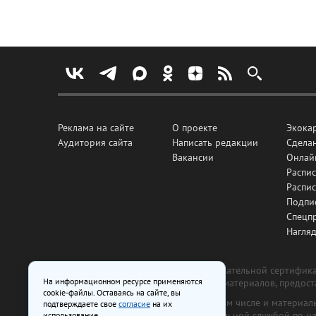
Реклама на сайте
О проекте
Экока
Аудитория сайта
Написать редакции
Сделан
Вакансии
Онлай
Распис
Распи
Подпи
Спецп
Нагля
Все рекламные товары подлежат обязательной сертификац
На информационном ресурсе применяются
изготовлена и размещена на основе материалов, предос
cookie-файлы. Оставаясь на сайте, вы
На сайте www.irk.ru размещаются в том числе и материа
подтверждаете свое
согласие
на их
от 29 октября 2018 г., выдан Федеральной службой по 
использование.