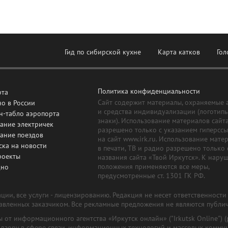
Гид по сибирской кухне
Карта катков
Гол
Политика конфиденциальности
рта
Сайт содержит материалы, охраняемые 
о в России
и средства индивидуализации (логотип
н-табло аэропорта
знаки). Использование материалов сайт
ание электричек
разрешено только с указанием гиперсс
сание поездов
на сайт www.irk.ru. Использование мате
ска на новости
в печати, ТВ и радио разрешено только 
роекты
названия сайта «Твой Иркутск». К нару
положения применяются все меры,
дно
предусмотренные ст. 1301 ГК РФ.
ии, все услуги - лицензированию. Редакция не несет ответственност
тавленных заказчиком. Все рекламные предложения не являются публи
лы от информационного агентства «Иркутск онлайн» ("Irkutsk Online
надзору в сфере связи, информационных технологий и массовых комму