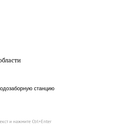
области
 водозаборную станцию
текст и нажмите
Ctrl
+
Enter