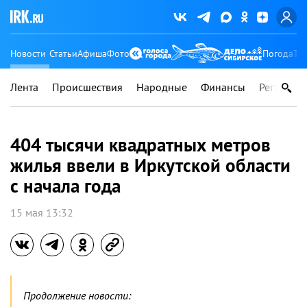
Новости
Статьи
Афиша
Фото
Погода
Ту
Лента
Происшествия
Народные
Финансы
Регионы
404 тысячи квадратных метров
жилья ввели в Иркутской области
с начала года
15 мая 13:32
Продолжение новости: