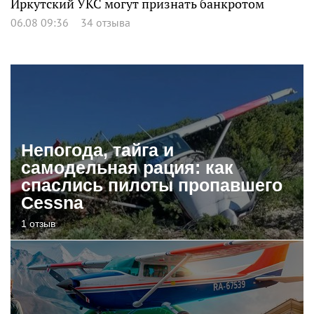
Иркутский УКС могут признать банкротом
06.08 09:36
34 отзыва
Непогода, тайга и
самодельная рация: как
спаслись пилоты пропавшего
Cessna
1 отзыв