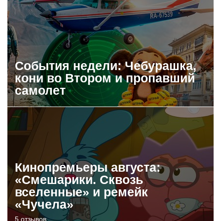
События недели: Чебурашка,
кони во Втором и пропавший
самолет
Кинопремьеры августа:
«Смешарики. Сквозь
вселенные» и ремейк
«Чучела»
5 отзывов