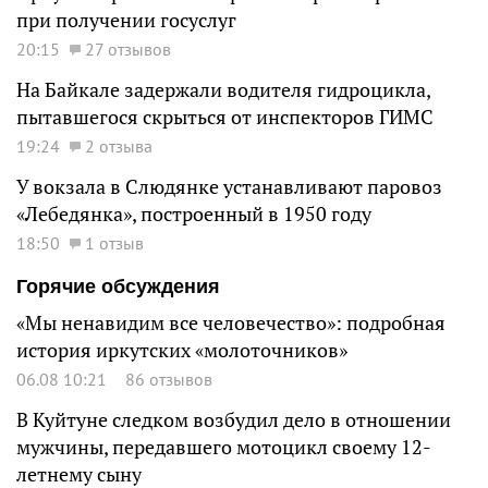
при получении госуслуг
20:15
27 отзывов
На Байкале задержали водителя гидроцикла,
пытавшегося скрыться от инспекторов ГИМС
19:24
2 отзыва
У вокзала в Слюдянке устанавливают паровоз
«Лебедянка», построенный в 1950 году
18:50
1 отзыв
Горячие обсуждения
«Мы ненавидим все человечество»: подробная
история иркутских «молоточников»
06.08 10:21
86 отзывов
В Куйтуне следком возбудил дело в отношении
мужчины, передавшего мотоцикл своему 12-
летнему сыну