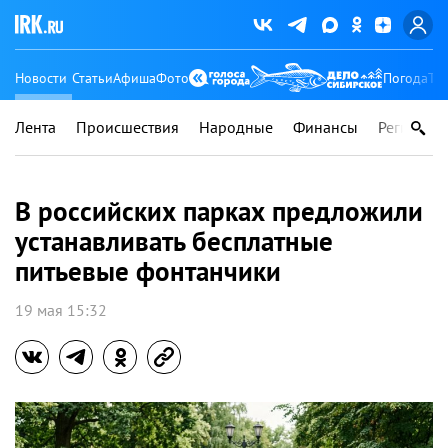
Новости
Статьи
Афиша
Фото
Погода
Ту
Лента
Происшествия
Народные
Финансы
Регионы
В российских парках предложили
устанавливать бесплатные
питьевые фонтанчики
19 мая 15:32