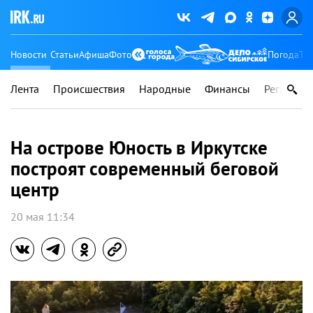
Новости
Статьи
Афиша
Фото
Погода
Ту
Лента
Происшествия
Народные
Финансы
Регионы
На острове Юность в Иркутске
построят современный беговой
центр
20 мая 11:34