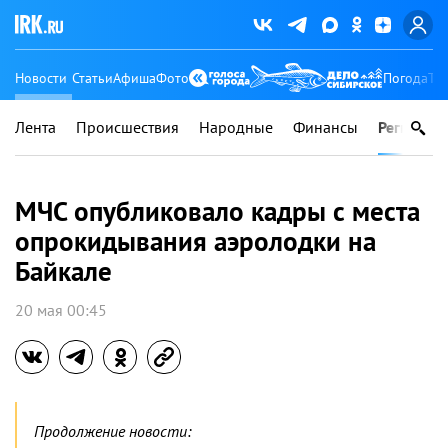
Новости
Статьи
Афиша
Фото
Погода
Ту
Лента
Происшествия
Народные
Финансы
Регионы
МЧС опубликовало кадры с места
опрокидывания аэролодки на
Байкале
20 мая 00:45
Продолжение новости: