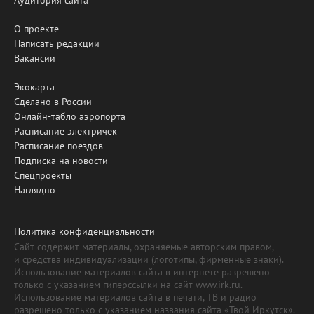
Аудитория сайта
О проекте
Написать редакции
Вакансии
Экокарта
Сделано в России
Онлайн-табло аэропорта
Расписание электричек
Расписание поездов
Подписка на новости
Спецпроекты
Наглядно
Политика конфиденциальности
Сайт содержит материалы, охраняемые авторским правом,
и средства индивидуализации (логотипы, фирменные знаки).
Использование материалов сайта в интернете разрешено
только с указанием гиперссылки на сайт www.irk.ru.
Использование материалов сайта в печати, ТВ и радио
разрешено только с указанием названия сайта «Твой Иркутск».