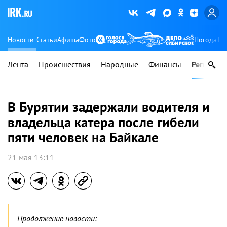
Новости
Статьи
Афиша
Фото
Погода
Ту
Лента
Происшествия
Народные
Финансы
Регионы
В Бурятии задержали водителя и
владельца катера после гибели
пяти человек на Байкале
21 мая 13:11
Продолжение новости: