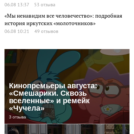
06.08 13:37
53 отзыва
«Мы ненавидим все человечество»: подробная
история иркутских «молоточников»
06.08 10:21
49 отзывов
Кинопремьеры августа:
«Смешарики. Сквозь
вселенные» и ремейк
«Чучела»
3 отзыва