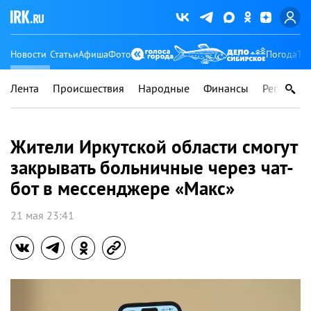
Новости
Статьи
Афиша
Фото
Погода
Ту
Лента
Происшествия
Народные
Финансы
Регионы
Жители Иркутской области смогут
закрывать больничные через чат-
бот в мессенджере «Макс»
21 мая 23:41