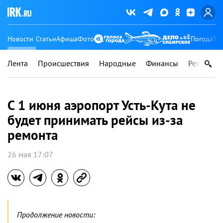
Новости
Статьи
Афиша
Фото
Погода
Ту
Лента
Происшествия
Народные
Финансы
Регионы
С 1 июня аэропорт Усть-Кута не
будет принимать рейсы из-за
ремонта
26 мая 17:07
Продолжение новости: