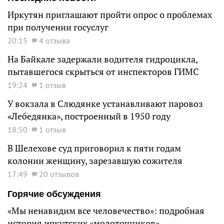
Иркутян приглашают пройти опрос о проблемах
при получении госуслуг
20:15
4 отзыва
На Байкале задержали водителя гидроцикла,
пытавшегося скрыться от инспекторов ГИМС
19:24
1 отзыв
У вокзала в Слюдянке устанавливают паровоз
«Лебедянка», построенный в 1950 году
18:50
1 отзыв
В Шелехове суд приговорил к пяти годам
колонии женщину, зарезавшую сожителя
17:49
20 отзывов
Горячие обсуждения
«Мы ненавидим все человечество»: подробная
история иркутских «молоточников»