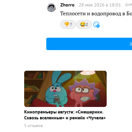
(из
Zhorro
28 мая 2026 в 18:01
Теплосети и водопровод в Бо
7
2
З
Кинопремьеры августа: «Смешарики.
Сквозь вселенные» и ремейк «Чучела»
5 отзывов