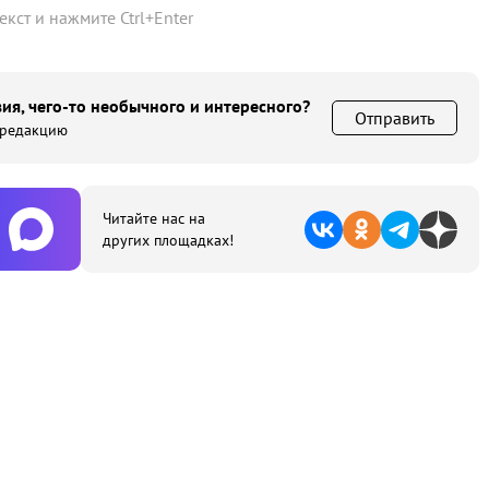
текст и нажмите
Ctrl
+
Enter
ия, чего-то необычного и интересного?
Отправить
 редакцию
Читайте нас на
других площадках!