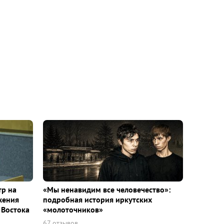
тр на
«Мы ненавидим все человечество»:
жения
подробная история иркутских
 Востока
«молоточников»
67 отзывов