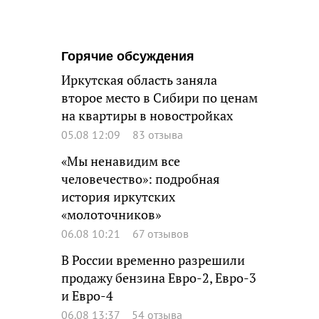
Горячие обсуждения
Иркутская область заняла
второе место в Сибири по ценам
на квартиры в новостройках
05.08 12:09
83 отзыва
«Мы ненавидим все
человечество»: подробная
история иркутских
«молоточников»
06.08 10:21
67 отзывов
В России временно разрешили
продажу бензина Евро-2, Евро-3
и Евро-4
06.08 13:37
54 отзыва