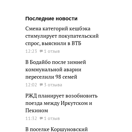
Последние новости
Смена категорий кешбэка
стимулирует покупательский
спрос, выяснили в ВТБ
12:23
1 отзыв
В Бодайбо после зимней
коммунальной аварии
переселили 98 семей
12:02
3 отзыва
РЖД планирует возобновить
поезда между Иркутском и
Пекином
11:32
1 отзыв
В поселке Коршуновский