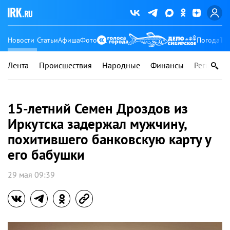
Новости
Статьи
Афиша
Фото
Погода
Ту
Лента
Происшествия
Народные
Финансы
Регионы
15-летний Семен Дроздов из
Иркутска задержал мужчину,
похитившего банковскую карту у
его бабушки
29 мая 09:39