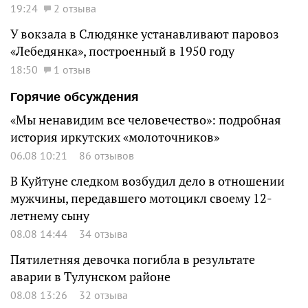
19:24
2 отзыва
У вокзала в Слюдянке устанавливают паровоз
«Лебедянка», построенный в 1950 году
18:50
1 отзыв
Горячие обсуждения
«Мы ненавидим все человечество»: подробная
история иркутских «молоточников»
06.08 10:21
86 отзывов
В Куйтуне следком возбудил дело в отношении
мужчины, передавшего мотоцикл своему 12-
летнему сыну
08.08 14:44
34 отзыва
Пятилетняя девочка погибла в результате
аварии в Тулунском районе
08.08 13:26
32 отзыва