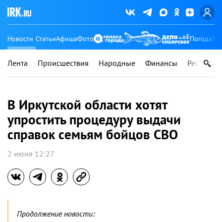
Новости
Статьи
Афиша
Фото
Погода
Ту
Лента
Происшествия
Народные
Финансы
Регионы
В Иркутской области хотят
упростить процедуру выдачи
справок семьям бойцов СВО
2 июня 12:27
Продолжение новости: