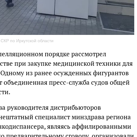
 СКР по Иркутской области
апелляционном порядке рассмотрел
стве при закупке медицинской техники для
 Одному из ранее осужденных фигурантов
т объединенная пресс-служба судов общей
сти.
два руководителя дистрибьюторов
нештатный специалист минздрава региона
онкодиспансера, являясь аффилированными
по предварительному сговору, организовали