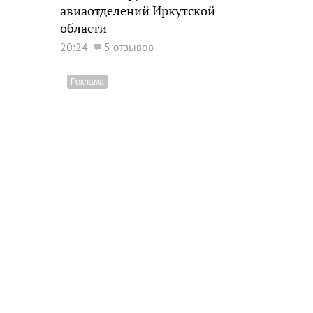
авиаотделений Иркутской
области
20:24
5 отзывов