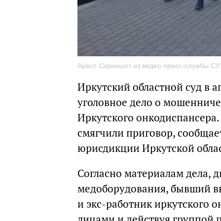
Арест. Скриншот из видео пресс-службы СУ
Иркутский областной суд в 
уголовное дело о мошенниче
Иркутского онкодиспансера.
смягчили приговор, сообщае
юрисдикции Иркутской обла
Согласно материалам дела, 
медоборудования, бывший в
и экс-работник иркутского 
лицами и действуя группой 