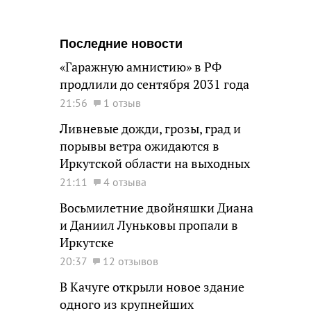
Последние новости
«Гаражную амнистию» в РФ
продлили до сентября 2031 года
21:56
1 отзыв
Ливневые дожди, грозы, град и
порывы ветра ожидаются в
Иркутской области на выходных
21:11
4 отзыва
Восьмилетние двойняшки Диана
и Даниил Луньковы пропали в
Иркутске
20:37
12 отзывов
В Качуге открыли новое здание
одного из крупнейших