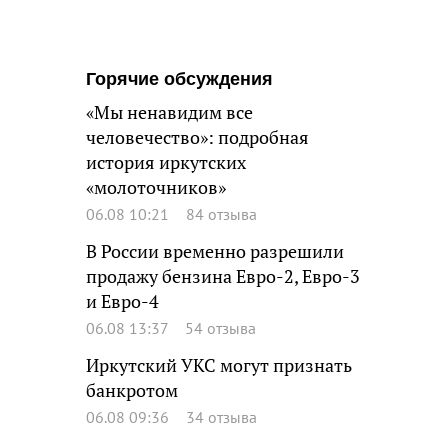
Горячие обсуждения
«Мы ненавидим все
человечество»: подробная
история иркутских
«молоточников»
06.08 10:21
84 отзыва
В России временно разрешили
продажу бензина Евро-2, Евро-3
и Евро-4
06.08 13:37
54 отзыва
Иркутский УКС могут признать
банкротом
06.08 09:36
34 отзыва