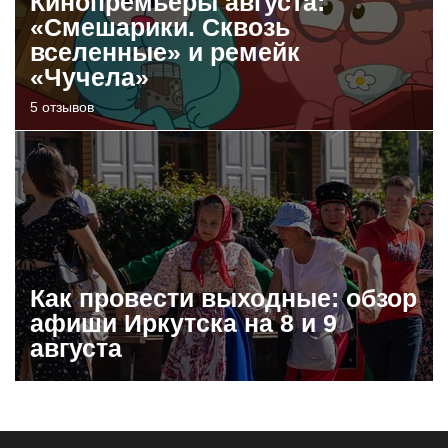
Кинопремьеры августа:
«Смешарики. Сквозь
вселенные» и ремейк
«Чучела»
5 отзывов
Как провести выходные: обзор
афиши Иркутска на 8 и 9
августа