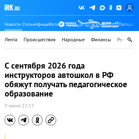
Новости
Статьи
Афиша
Фото
Погода
Ту
Лента
Происшествия
Народные
Финансы
Регионы
С сентября 2026 года
инструкторов автошкол в РФ
обяжут получать педагогическое
образование
9 июня 22:15