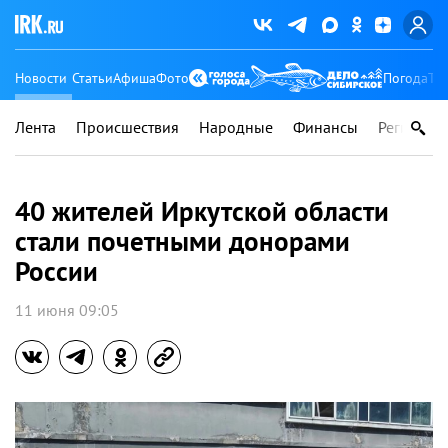
Новости
Статьи
Афиша
Фото
Погода
Ту
Лента
Происшествия
Народные
Финансы
Регионы
40 жителей Иркутской области
стали почетными донорами
России
11 июня 09:05