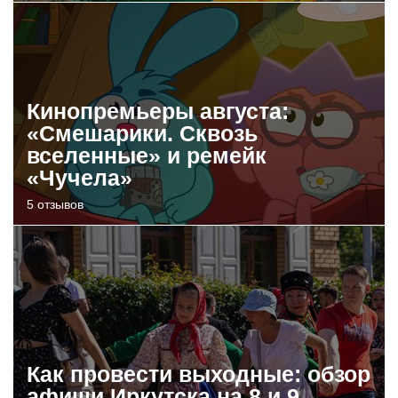
Кинопремьеры августа:
«Смешарики. Сквозь
вселенные» и ремейк
«Чучела»
5 отзывов
Как провести выходные: обзор
афиши Иркутска на 8 и 9