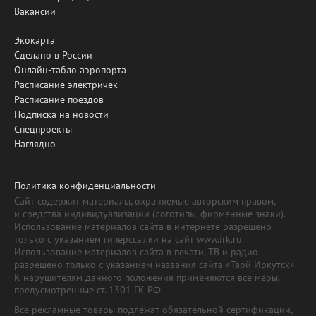
Вакансии
Экокарта
Сделано в России
Онлайн-табло аэропорта
Расписание электричек
Расписание поездов
Подписка на новости
Спецпроекты
Наглядно
Политика конфиденциальности
Сайт содержит материалы, охраняемые авторским правом,
и средства индивидуализации (логотипы, фирменные знаки).
Использование материалов сайта в интернете разрешено
только с указанием гиперссылки на сайт www.irk.ru.
Использование материалов сайта в печати, ТВ и радио
разрешено только с указанием названия сайта «Твой Иркутск».
К нарушителям данного положения применяются все меры,
предусмотренные ст. 1301 ГК РФ.
Все рекламные товары подлежат обязательной сертификации,