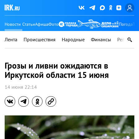
Новости
Статьи
Афиша
Фото
Погода
Ту
Лента
Происшествия
Народные
Финансы
Регионы
Грозы и ливни ожидаются в
Иркутской области 15 июня
14 июня 22:14