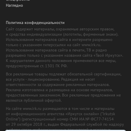
Наглядно
Политика конфиденциальности
Сайт содержит материалы, охраняемые авторским правом,
и средства индивидуализации (логотипы, фирменные знаки).
Использование материалов сайта в интернете разрешено
только с указанием гиперссылки на сайт www.irk.ru.
Использование материалов сайта в печати, ТВ и радио
разрешено только с указанием названия сайта «Твой Иркутск».
К нарушителям данного положения применяются все меры,
предусмотренные ст. 1301 ГК РФ.
Все рекламные товары подлежат обязательной сертификации,
все услуги - лицензированию. Редакция не несет
ответственности за содержание рекламных материалов.
Реклама изготовлена и размещена на основе материалов,
предоставленных заказчиком. Все рекламные предложения не
являются публичной офертой.
На сайте www.irk.ru размещаются в том числе и материалы
от информационного агентства «Иркутск онлайн» ("Irkutsk
Online") (регистрационный номер СМИ ИА № ФС77-74154
от 29 октября 2018 г., выдан Федеральной службой по надзору
в сфере связи, информационных технологий и массовых