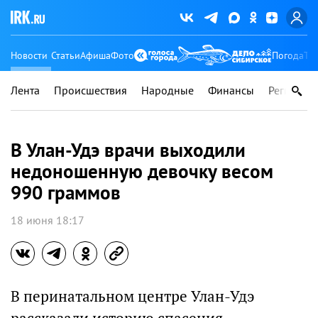
Новости
Статьи
Афиша
Фото
Погода
Ту
Лента
Происшествия
Народные
Финансы
Регионы
В Улан-Удэ врачи выходили
недоношенную девочку весом
990 граммов
18 июня 18:17
В перинатальном центре Улан-Удэ