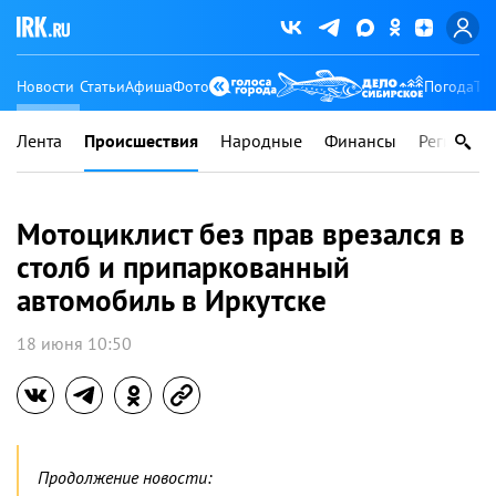
Новости
Статьи
Афиша
Фото
Погода
Ту
Лента
Происшествия
Народные
Финансы
Регионы
Мотоциклист без прав врезался в
столб и припаркованный
автомобиль в Иркутске
18 июня 10:50
Продолжение новости: