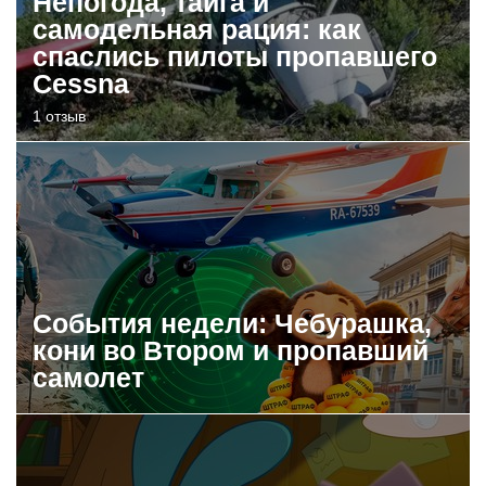
Непогода, тайга и
самодельная рация: как
спаслись пилоты пропавшего
Cessna
1 отзыв
События недели: Чебурашка,
кони во Втором и пропавший
самолет