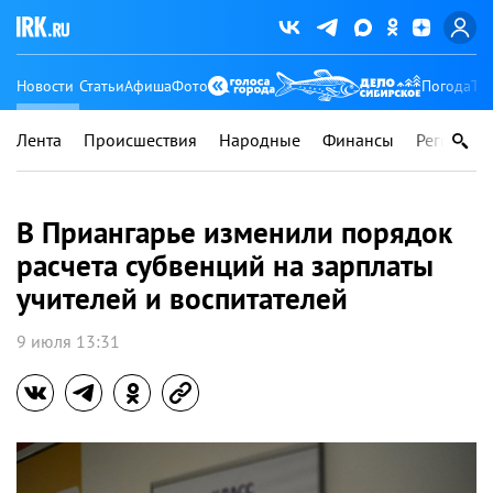
Новости
Статьи
Афиша
Фото
Погода
Ту
Лента
Происшествия
Народные
Финансы
Регионы
В Приангарье изменили порядок
расчета субвенций на зарплаты
учителей и воспитателей
9 июля 13:31