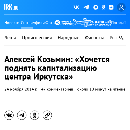
Новости
Статьи
Афиша
Фото
Погода
Ту
Лента
Происшествия
Народные
Финансы
Регионы
Алексей Козьмин: «Хочется
поднять капитализацию
центра Иркутска»
24 ноября 2014 г.
47 комментариев
около 10 минут на чтение