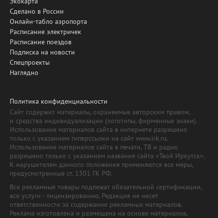
Экокарта
Сделано в России
Онлайн-табло аэропорта
Расписание электричек
Расписание поездов
Подписка на новости
Спецпроекты
Наглядно
Политика конфиденциальности
Сайт содержит материалы, охраняемые авторским правом,
и средства индивидуализации (логотипы, фирменные знаки).
Использование материалов сайта в интернете разрешено
только с указанием гиперссылки на сайт www.irk.ru.
Использование материалов сайта в печати, ТВ и радио
разрешено только с указанием названия сайта «Твой Иркутск».
К нарушителям данного положения применяются все меры,
предусмотренные ст. 1301 ГК РФ.
Все рекламные товары подлежат обязательной сертификации,
все услуги - лицензированию. Редакция не несет
ответственности за содержание рекламных материалов.
Реклама изготовлена и размещена на основе материалов,