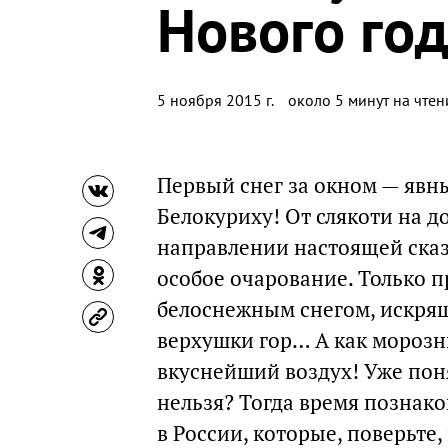
Нового го
5 ноября 2015 г.
около 5 минут на чтен
Первый снег за окном — явны
Белокуриху! От слякоти на д
направлении настоящей сказ
особое очарование. Только п
белоснежным снегом, искря
верхушки гор… А как мороз
вкуснейший воздух! Уже поня
нельзя? Тогда время познак
в России, которые, поверьт