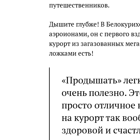
путешественников.
Дышите глубже! В Белокурих
аэроионами, он с первого взд
курорт из загазованных мега
ложками есть!
«Продышать» легк
очень полезно. Это
просто отличное 
на курорт так во
здоровой и счаст