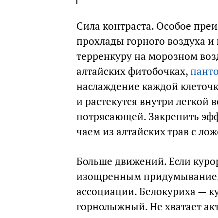
Сила контраста. Особое пре
прохлады горного воздуха и
терренкуру на морозном возд
алтайских фитобочках,
панто
наслаждение каждой клеточко
и растекутся внутри легкой в
потрясающей. Закрепить эфф
чаем из алтайских трав с ло
Больше движений. Если курор
изощренным придумыванием 
ассоциации. Белокуриха — ку
горнолыжный. Не хватает а