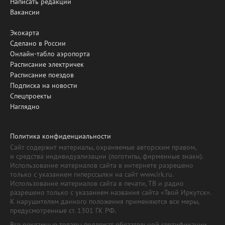
Написать редакции
Вакансии
Экокарта
Сделано в России
Онлайн-табло аэропорта
Расписание электричек
Расписание поездов
Подписка на новости
Спецпроекты
Наглядно
Политика конфиденциальности
Сайт содержит материалы, охраняемые авторским правом,
и средства индивидуализации (логотипы, фирменные знаки).
Использование материалов сайта в интернете разрешено
только с указанием гиперссылки на сайт www.irk.ru.
Использование материалов сайта в печати, ТВ и радио
разрешено только с указанием названия сайта «Твой Иркутск».
К нарушителям данного положения применяются все меры,
предусмотренные ст. 1301 ГК РФ.
Все рекламные товары подлежат обязательной сертификации,