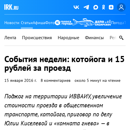
Новости
Статьи
Афиша
Фото
Погода
Ту
Лента
Происшествия
Народные
Финансы
Регионы
События недели: котойога и 15
рублей за проезд
15 января 2016 г.
8 комментариев
около 5 минут на чтение
Поджог на территории ИВВАИУ, увеличение
стоимости проезда в общественном
транспорте, котойога, приговор по делу
Юлии Киселевой и «комната гнева» — в