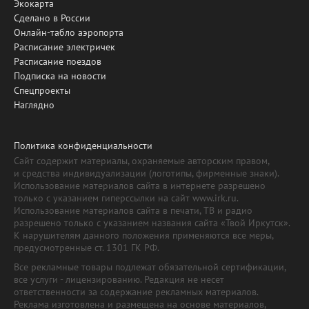
Экокарта
Сделано в России
Онлайн-табло аэропорта
Расписание электричек
Расписание поездов
Подписка на новости
Спецпроекты
Наглядно
Политика конфиденциальности
Сайт содержит материалы, охраняемые авторским правом,
и средства индивидуализации (логотипы, фирменные знаки).
Использование материалов сайта в интернете разрешено
только с указанием гиперссылки на сайт www.irk.ru.
Использование материалов сайта в печати, ТВ и радио
разрешено только с указанием названия сайта «Твой Иркутск».
К нарушителям данного положения применяются все меры,
предусмотренные ст. 1301 ГК РФ.
Все рекламные товары подлежат обязательной сертификации,
все услуги - лицензированию. Редакция не несет
ответственности за содержание рекламных материалов.
Реклама изготовлена и размещена на основе материалов,