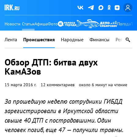
Новости
Статьи
Афиша
Фото
Погода
Ту
Лента
Происшествия
Народные
Финансы
Регионы
Обзор ДТП: битва двух
КамАЗов
15 марта 2016 г.
12 комментариев
около 6 минут на чтение
За прошедшую неделю сотрудники ГИБДД
зарегистрировали в Иркутской области
свыше 40 ДТП с пострадавшими. Один
человек погиб, еще 47 — получили травмы.