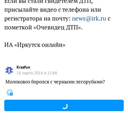
Если вы стали свидетелем ДТП,
присылайте видео с телефона или
регистратора на почту:
news@irk.ru
с
пометкой «Очевидец ДТП».
ИА «Иркутск онлайн»
Krazfun
16 марта 2016 в 11:06
Молоковоз боролся с черными лесорубами?