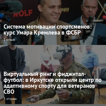
Система мотивации спортсменов:
курс Умара Кремлева в ФСБР
1 отзыв
Виртуальный ринг и фиджитал-
футбол: в Иркутске открыли центр по
адаптивному спорту для ветеранов
СВО
3 отзыва