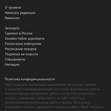
О проекте
Написать редакции
Вакансии
Экокарта
Сделано в России
Онлайн-табло аэропорта
Расписание электричек
Расписание поездов
Подписка на новости
Спецпроекты
Наглядно
Политика конфиденциальности
Сайт содержит материалы, охраняемые авторским правом,
и средства индивидуализации (логотипы, фирменные знаки).
Использование материалов сайта в интернете разрешено
только с указанием гиперссылки на сайт www.irk.ru.
Использование материалов сайта в печати, ТВ и радио
разрешено только с указанием названия сайта «Твой Иркутск».