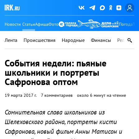
Новости
Статьи
Афиша
Фото
Погода
Ту
Лента
Происшествия
Народные
Финансы
Регионы
События недели: пьяные
школьники и портреты
Сафронова оптом
19 марта 2017 г.
7 комментариев
около 6 минут на чтение
Сомнительная слава школьников из
Шелеховского района, портреты кисти
Сафронова, новый фильм Анны Матисон и